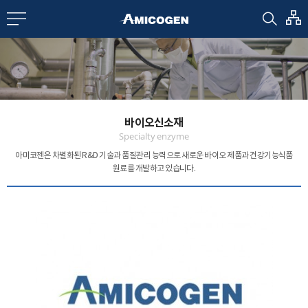
EN
CN
bout us
바이오신소재
R&D
Specialty enzyme
아미코젠은 차별화된 R&D 기술과 품질관리 능력으로
새로운 바이오 제품과 건강기능식품
원료를 개발하고 있습니다.
roducts
nvestors
Media