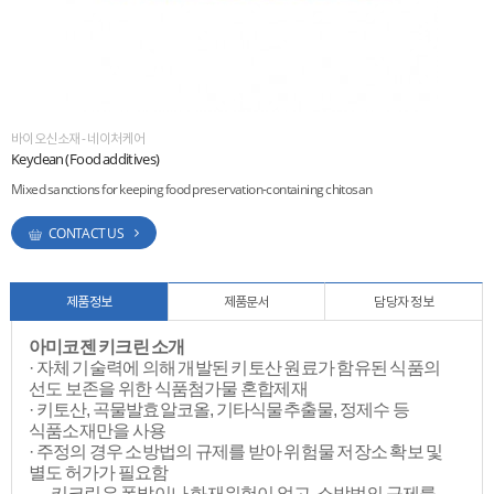
ESG
areers
바이오신소재 - 네이처케어
Keyclean (Food additives)
Mixed sanctions for keeping food preservation-containing chitosan
CONTACT US
제품정보
제품문서
담당자 정보
아미코젠 키크린 소개
· 자체 기술력에 의해 개발된 키토산 원료가 함유된 식품의
선도 보존을 위한 식품첨가물 혼합제재
· 키토산, 곡물발효알코올, 기타식물추출물, 정제수 등
식품소재만을 사용
· 주정의 경우 소방법의 규제를 받아 위험물 저장소 확보 및
별도 허가가 필요함
→키크린은 폭발이나 화재위험이 없고, 소방법의 규제를