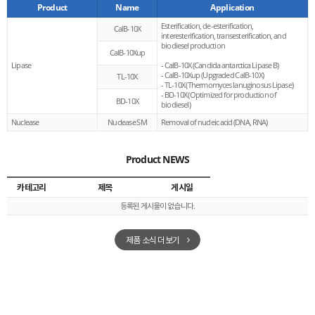
Product
Name
Application
Esterification, de-esterification,
CalB-10X
interesterification,
transesterification, and
biodiesel production
CalB-10Xup
Lipase
- CalB-10X (Candida antarctica Lipase B)
- CalB-10Xup (Upgraded CalB-10X)
TL-10X
- TL-10X (Thermomyces lanuginosus Lipase)
- BD-10X (Optimized for production of
BD-10X
biodiesel)
Nuclease
Nuclease SM
Removal of nucleic acid (DNA, RNA)
Product NEWS
카테고리
제목
게시일
등록된 게시물이 없습니다.
제품 소식 더보기