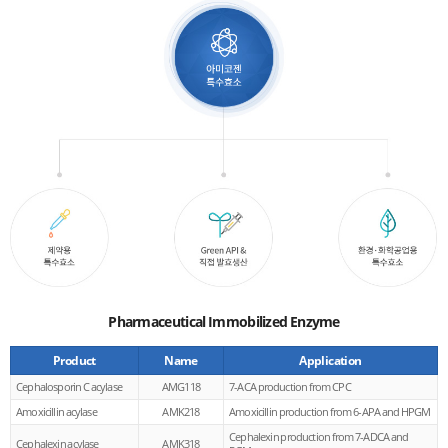
Pharmaceutical Immobilized Enzyme
Product
Name
Application
Cephalosporin C acylase
AMG118
7-ACA production from CPC
Amoxicillin acylase
AMK218
Amoxicillin production from 6-APA and HPGM
Cephalexin production from 7-ADCA and
Cephalexin acylase
AMK318