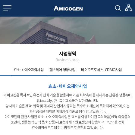
EN
CN
bout us
사업영역
R&D
Business area
효소 · 바이오제약사업
헬스케어 영양사업
바이오프로세스 · CDMO사업
roducts
효소 · 바이오제약사업
아미코젠은 독자적인 유전자 진화 기술을 활용하여 기존 화학촉매를 대체하는 친환경 생물촉매
nvestors
(biocatalyst)인 특수효소를 개발하였습니다.
당사의 기술은 제약, 화학 및 에너지 산업에 사용되는 특수효소 개발에 특화되어 있으며, 이는
화학공정을 대체할 미래성장 기술로 평가 받고 있습니다.
Media
아미코젠의 원천 사업인 효소 · 바이오제약사업은 효소를 이용하여 원료의약품(API), 의약품의
중간체, 생물농약 및 식품/화장품/사료첨가제의 원료생산에 활용하고 그 영역을 점차
효소의약품으로 넓히는 방향으로 추진되고 있습니다.