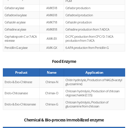
PGM
Cefaclor acylase
AMK518
Cefaclor production
Cefadroxil acylase
AMK618
Cefadroxil production
Cefazolin acylase
AMK718
Cefazolin production
Cefradine acylase
AMK818
Cefradine production from 7-ADCA
Cephalosporin C or 7-ACA
D-CPC production from CPC / D-7-ACA
AMK-EX
esterase
production from 7-ACA
Penicillin G acylase
AMK-GX
6-APA production from Penicillin G
Food Enzyme
Product
Name
Application
Chitin hydrolysis, Production of NAG (N-acetyl
Endo-& Exo-Chitinase
Chimax-N
glucosamine)
Chitosan hydrolysis, Production of chitosan
Endo-Chitosanase
Chimax-O
oligosaccharide (COS)
Chitosan hydrolysis, Production of
Endo-& Exo-Chitosanase
Chimax-G
glucosamine from chitosan
Chemical & Bio-process Immobilized enzyme