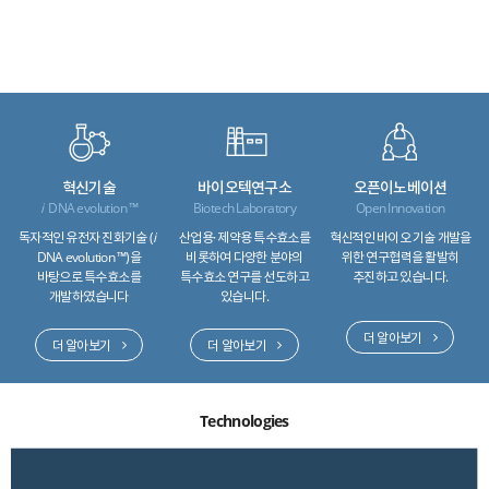
ESG
areers
혁신기술
바이오텍연구소
오픈이노베이션
i
DNA evolution ™
Biotech Laboratory
Open Innovation
독자적인 유전자 진화기술
(
i
산업용· 제약용 특수효소를
혁신적인 바이오 기술
개발을
DNA evolution ™)을
비롯하여 다양한 분야의
위한 연구협력을 활발히
바탕으로
특수효소를
특수효소
연구를 선도하고
추진하고 있습니다.
개발하였습니다
있습니다.
더 알아보기
더 알아보기
더 알아보기
Technologies