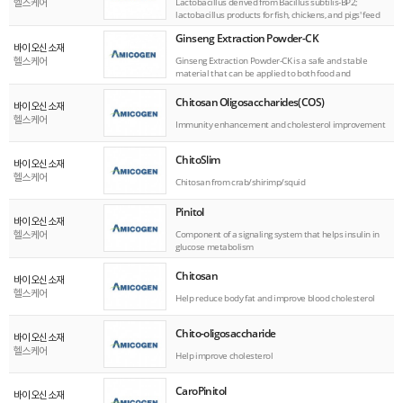
ESG
Lactobacillus derived from Bacillus subtilis-BP2;
헬스케어
lactobacillus products for fish, chickens, and pigs' feed
Ginseng Extraction Powder-CK
바이오신소재
areers
Ginseng Extraction Powder-CK is a safe and stable
헬스케어
material that can be applied to both food and
cosmetics.
Chitosan Oligosaccharides(COS)
바이오신소재
헬스케어
Immunity enhancement and cholesterol improvement
ChitoSlim
바이오신소재
헬스케어
Chitosan from crab/shirimp/squid
Pinitol
바이오신소재
Component of a signaling system that helps insulin in
헬스케어
glucose metabolism
Chitosan
바이오신소재
헬스케어
Help reduce body fat and improve blood cholesterol
Chito-oligosaccharide
바이오신소재
헬스케어
Help improve cholesterol
CaroPinitol
바이오신소재