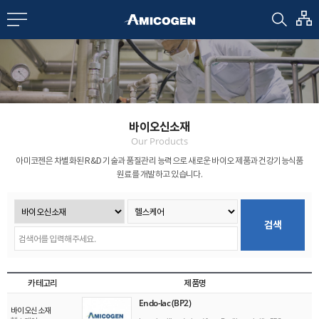
EN
CN
bout us
바이오신소재
R&D
Our Products
아미코젠은 차별화된 R&D 기술과 품질관리 능력으로
새로운 바이오 제품과 건강기능식품
원료를 개발하고 있습니다.
roducts
검색
nvestors
Media
카테고리
제품명
Endo-lac (BP2)
바이오신소재