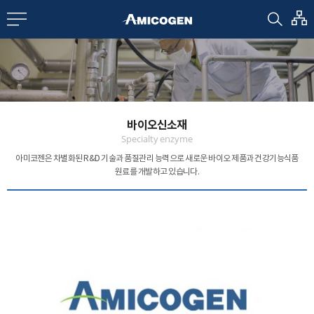
EN
CN
bout us
바이오신소재
R&D
Specialty enzyme
아미코젠은 차별화된 R&D 기술과 품질관리 능력으로
새로운 바이오 제품과 건강기능식품
원료를 개발하고 있습니다.
roducts
nvestors
Media