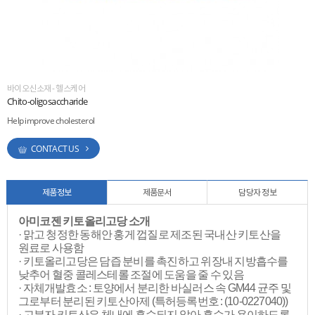
ESG
areers
바이오신소재 - 헬스케어
Chito-oligosaccharide
Help improve cholesterol
CONTACT US
제품정보
제품문서
담당자 정보
아미코젠 키토올리고당 소개
· 맑고 청정한 동해안 홍게 껍질로 제조된 국내산 키토산을
원료로 사용함
· 키토올리고당은 담즙 분비를 촉진하고 위장내 지방흡수를
낮추어 혈중 콜레스테롤 조절에 도움을 줄 수 있음
· 자체개발효소 : 토양에서 분리한 바실러스 속 GM44 균주 및
그로부터 분리된 키토산아제 (특허등록번호 : (10-0227040))
· 고분자 키토산은 체내에 흡수되지 않아 흡수가 용이하도록