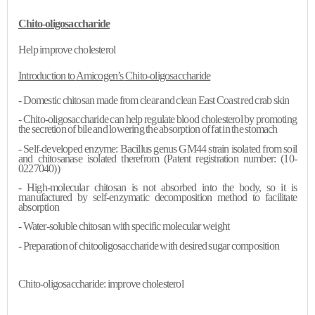
Chito
-oligosaccharide
Help improve cholesterol
Introduction to
Amicogen’s
Chito
-oligosaccharide
-
Domestic chitosan made from clear and clean East Coast red crab skin
-
Chito
-oligosaccharide can help regulate blood cholesterol by promoting
the secretion of bile and lowering the absorption of fat in the stomach
- Self-developed enzyme: Bacillus genus GM44 strain isolated from soil
and
chitosanase
isolated therefrom (Patent registration number: (10-
0227040))
- High-molecular chitosan is not absorbed into the body, so it is
manufactured by self-enzymatic decomposition method to facilitate
absorption
-
Water-soluble chitosan with specific molecular weight
-
Preparation of
chitooligosaccharide
with desired sugar composition
Chito
-oligosaccharide: improve cholesterol