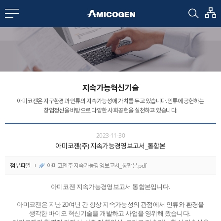
EN
CN
bout us
지속가능혁신기술
R&D
아미코젠은 지구환경과 인류의 지속가능성에 가치를 두고 있습니다.
인류에 공헌하는
창업정신을 바탕으로 다양한 사회공헌을 실천하고 있습니다.
roducts
2023-11-30
아미코젠(주) 지속가능경영보고서_통합본
nvestors
첨부파일
아미코젠주 지속가능경영보고서_통합본.pdf
아미코젠 지속가능경영보고서 통합본입니다.
Media
아미코젠은 지난 20여년 간 항상 지속가능성의 관점에서 인류와 환경을
생각한 바이오 혁신기술을 개발하고 사업을 영위해 왔습니다.