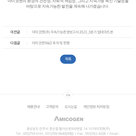
ESG
아미코젠의 환경적 건전성, 사회적 책임성, 그리고 지속가능 혁신 기술성을
바탕으로 지속가능한 발전을 계속해 나가겠습니다.
areers
이전글
아미코젠(주) 지속가능경영보고서 2023_3분기 업데이트본
다음글
아미코젠 R&D 투자 및 현황
목록
채용안내
고객문의
오시는길
개인정보 처리방침
경상남도 진주시 문산읍 월아산로950번길 14-10 아미코젠(주)
Tel : 055)759-6161, 031)709-0640(IR팀)
/
Fax : 055)762-4208
/
Email :