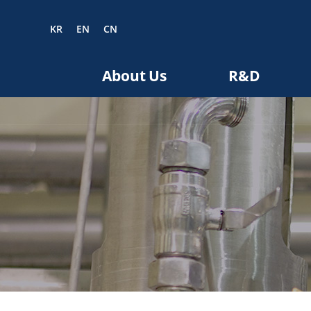
KR
EN
CN
EN
CN
About Us
R&D
bout us
R&D
roducts
nvestors
Media