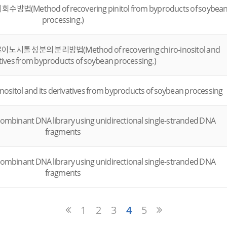
ethod of recovering pinitol from byproducts of soybea
processing.)
성분의 분리방법(Method of recovering chiro-inositol and
atives from byproducts of soybean processing.)
nositol and its derivatives from byproducts of soybean processing
ombinant DNA library using unidirectional single-stranded DNA
fragments
ombinant DNA library using unidirectional single-stranded DNA
fragments
1
2
3
4
5