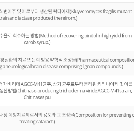
 및 이로부터 생산된 락타아제(Kluyveromyces fragilis mutant
train and lactase produced therefrom.)
는 방법(Method of recovering pinitol in high yield from
carob syrup.)
의 치료 또는 예방용 약학적 조성물(Pharmaceutical compositio
ing aneurological brain disease comprising lignan compounds.)
 비리데 AGCC-M41균주, 상기 균주로부터 분리된 키티나아제 및 이를
hitinase-producing trichoderma viride AGCC-M41strain,
Chitinases pu
방치료제로서의 용도와 그 조성물(Composition for preventing o
treating cataract.)