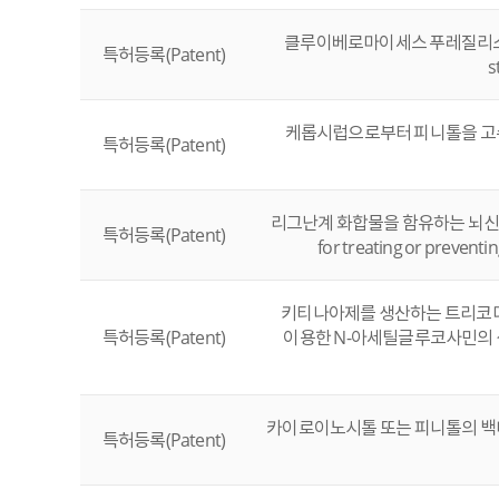
클루이베로마이세스 푸레질리스 변이주
특허등록(Patent)
s
케롭시럽으로부터 피니톨을 고수율로 회수하
특허등록(Patent)
리그난계 화합물을 함유하는 뇌신경질환
특허등록(Patent)
for treating or prevent
키티나아제를 생산하는 트리코더마
특허등록(Patent)
이용한 N-아세틸글루코사민의 생산방법(C
카이로이노시톨 또는 피니톨의 백내장 예
특허등록(Patent)