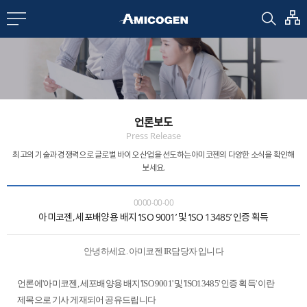
EN
CN
bout us
언론보도
R&D
Press Release
최고의 기술과 경쟁력으로 글로벌 바이오 산업을 선도하는
아미코젠의 다양한 소식을 확인해
보세요.
roducts
0000-00-00
아미코젠, 세포배양용 배지 ‘ISO 9001’ 및 ‘ISO 13485’ 인증 획득
nvestors
안녕하세요. 아미코젠 IR담당자 입니다
Media
언론에'아미코젠, 세포배양용 배지'ISO 9001' 및 'ISO13485' 인증 획득' 이란
제목으로 기사 게재되어 공유드립니다