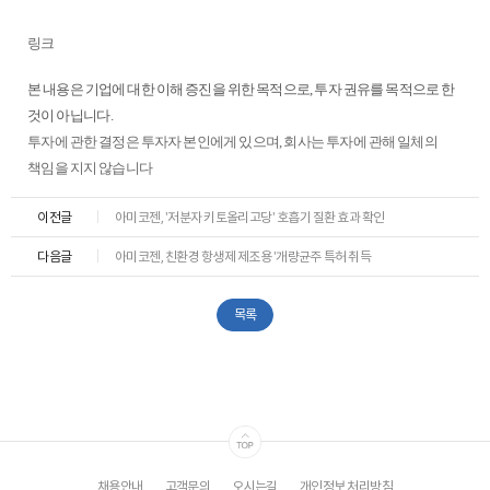
ESG
링크
areers
본 내용은 기업에 대한 이해 증진을 위한 목적으로, 투자 권유를 목적으로 한
것이 아닙니다.
투자에 관한 결정은 투자자 본인에게 있으며, 회사는 투자에 관해 일체의
책임을 지지 않습니다
이전글
아미코젠, '저분자 키토올리고당' 호흡기 질환 효과 확인
다음글
아미코젠, 친환경 항생제 제조용 '개량균주 특허 취득
목록
채용안내
고객문의
오시는길
개인정보 처리방침